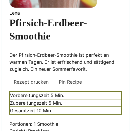
Lena
Pfirsich-Erdbeer-
Smoothie
Der Pfirsich-Erdbeer-Smoothie ist perfekt an
warmen Tagen. Er ist erfrischend und sättigend
zugleich. Ein neuer Sommerfavorit.
Rezept drucken
Pin Recipe
Minuten
Vorbereitungszeit
5
Min.
Minuten
Zubereitungszeit
5
Min.
Minuten
Gesamtzeit
10
Min.
Portionen:
1
Smoothie
Gericht:
Breakfast