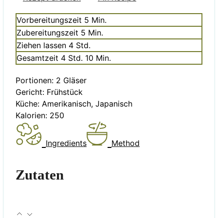
Minuten
Vorbereitungszeit
5
Min.
Minuten
Zubereitungszeit
5
Min.
Stunden
Ziehen lassen
4
Std.
Stunden
Minuten
Gesamtzeit
4
Std.
10
Min.
Portionen:
2
Gläser
Gericht:
Frühstück
Küche:
Amerikanisch, Japanisch
Kalorien:
250
Ingredients
Method
Zutaten