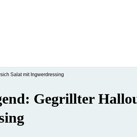
irsich Salat mit Ingwerdressing
igend: Gegrillter Hall
sing